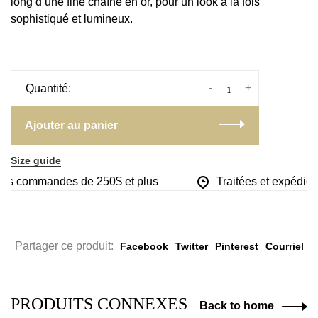
long d’une fine chaîne en or, pour un look à la fois
sophistiqué et lumineux.
-
+
Quantité:
Ajouter au panier
Size guide
 les commandes de 250$ et plus
Traitées et expédiées
Partager ce produit:
Facebook
Twitter
Pinterest
Courriel
PRODUITS CONNEXES
Back to home