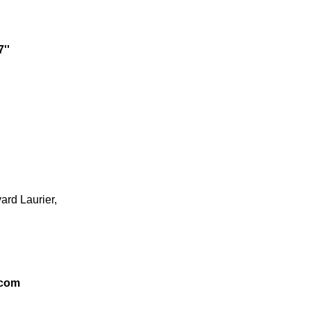
''
ard Laurier,
.com