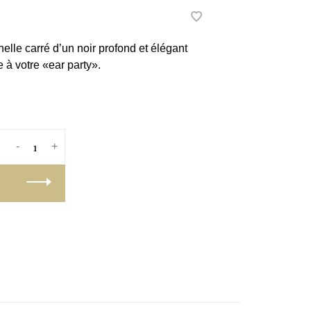
nelle carré d’un noir profond et élégant
e à votre «ear party».
-
+