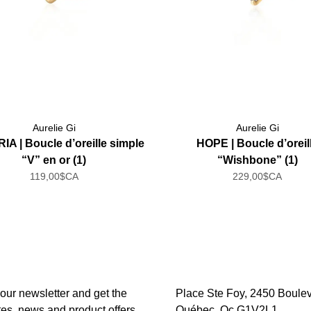
Aurelie Gi
Aurelie Gi
IA | Boucle d’oreille simple
HOPE | Boucle d’oreil
“V” en or (1)
“Wishbone” (1)
119,00$CA
229,00$CA
 our newsletter and get the
Place Ste Foy, 2450 Boulev
tes, news and product offers
Québec, Qc G1V2L1