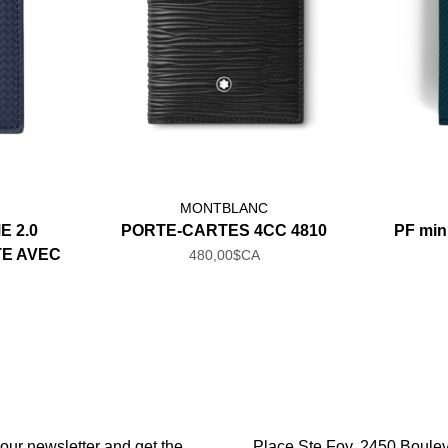
MONTBLANC
 2.0
PORTE-CARTES 4CC 4810
PF mini
TE AVEC
480,00$CA
 our newsletter and get the
Place Ste Foy, 2450 Boulev