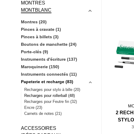
MONTRES
MONTBLANC
Montres
(20)
Pinces à cravate
(1)
Pinces à billets
(3)
Boutons de manchette
(24)
Porte-clés
(9)
Instruments d'écriture
(137)
Maroquinerie
(150)
Instruments connectés
(11)
Papeterie et recharge
(83)
Recharges pour stylo à bille
(20)
Recharges pour rollerball
(48)
Recharges pour Feutre fin
(32)
MO
Encre
(23)
2 REC
Carnets de notes
(21)
STYLO
VERT
ACCESSOIRES