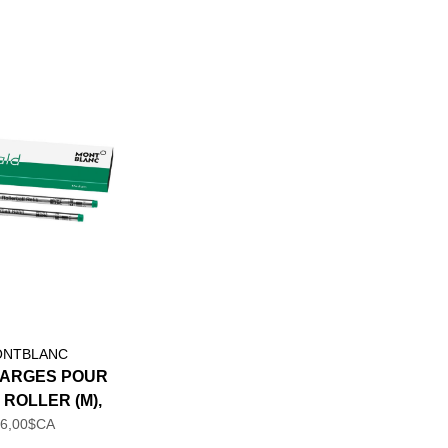
NTBLANC
HARGES POUR
 ROLLER (M),
 EMERAUDE
36,00$CA